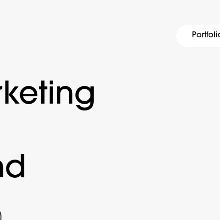
Portfoli
keting
nd