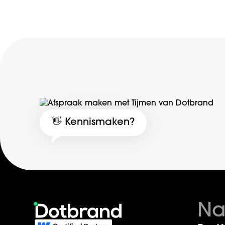
👋 Kennismaken?
Na