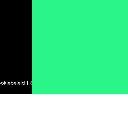
Info@dotbrand.nl
+31 ‪10 899 80 01‬
Whatsapp
okiebeleid |
Sitemap
| Algemene voorwaarden