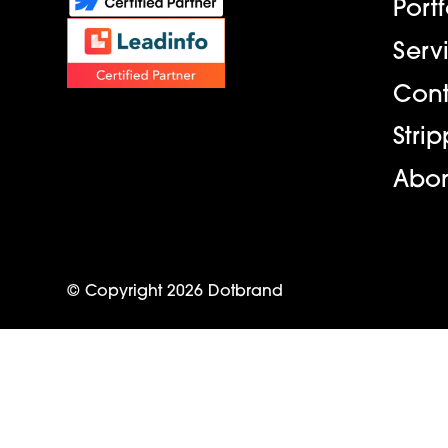
Portf
Serv
Cont
Stri
Abo
© Copyright
2026
Dotbrand