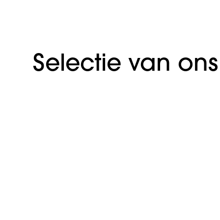
Selectie van on
Voetjes van Delft
Webdevelopment
Fysio Connected
Branding
Webdevelopment