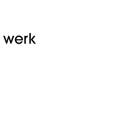
s werk
BK Chauffeurs
Branding
Ministerie van
Branding