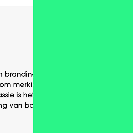
Over ons
n branding agency die zorgt
dom merkidentiteit voor jouw
assie is het helpen en verbeteren
ing van bedrijven.