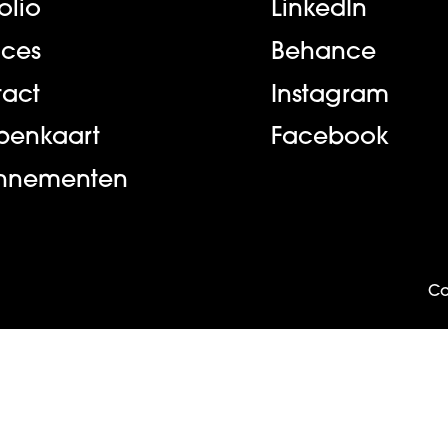
olio
LinkedIn
ices
Behance
act
Instagram
ppenkaart
Facebook
nnementen
Co