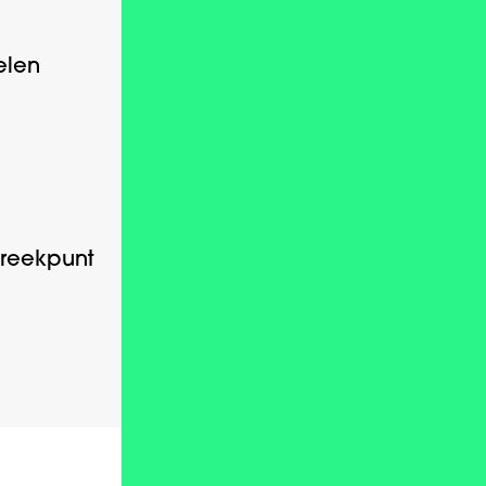
Alles voor
elen
een glimlach
Meedenkend
reekpunt