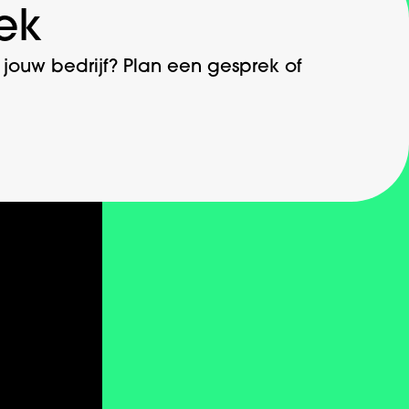
ek
ouw bedrijf? Plan een gesprek of
Contact
Info@dotbrand.nl
+31 ‪10 899 80 01‬
Whatsapp