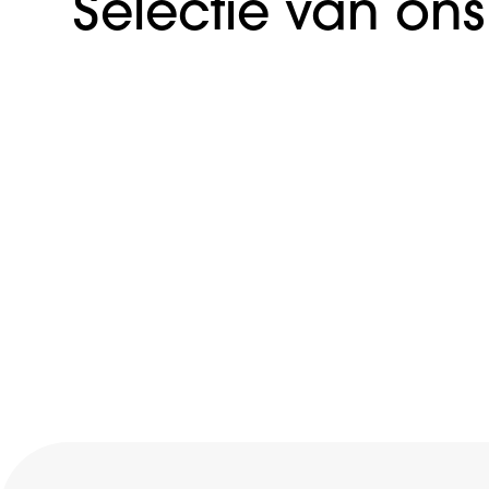
Selectie van on
Voetjes van Delft
Webdevelopment
Fysio Connected
Branding
Webdevelopment