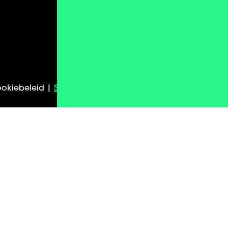
okiebeleid |
Sitemap
| Algemene voorwaarden