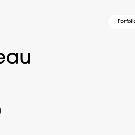
Portfoli
reau