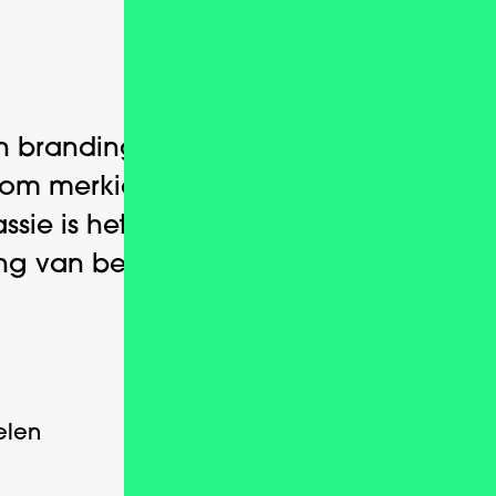
Over ons
n branding agency die zorgt
dom merkidentiteit voor jouw
assie is het helpen en verbeteren
ing van bedrijven.
Alles voor
elen
een glimlach