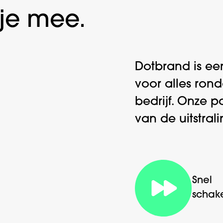
je mee.
Dotbrand is ee
voor alles ron
bedrijf. Onze p
van de uitstral
Snel
schak