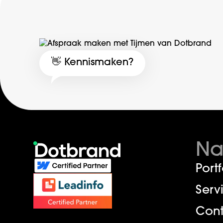
👋 Kennismaken?
Na
Portf
Serv
Cont