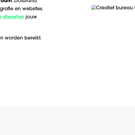
rdam
. Dotbrand
ografie en websites.
e diensten
jouw
n worden bereikt.