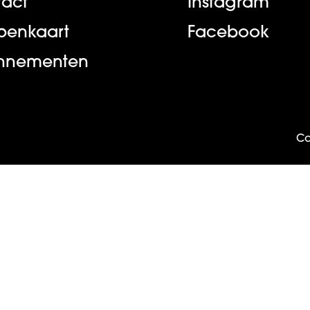
act
Instagram
ppenkaart
Facebook
nnementen
Co