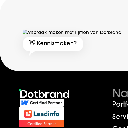
👋 Kennismaken?
Na
Portf
Serv