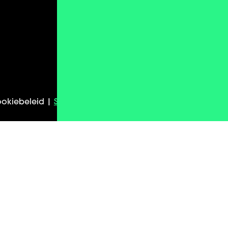
Whatsapp
okiebeleid |
Sitemap
| Algemene voorwaarden