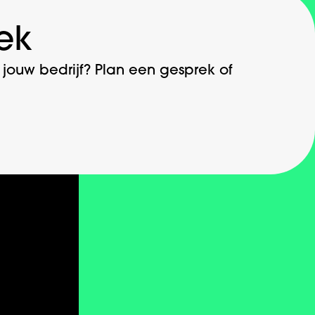
ek
ouw bedrijf? Plan een gesprek of
Contact
Info@dotbrand.nl
+31 ‪10 899 80 01‬