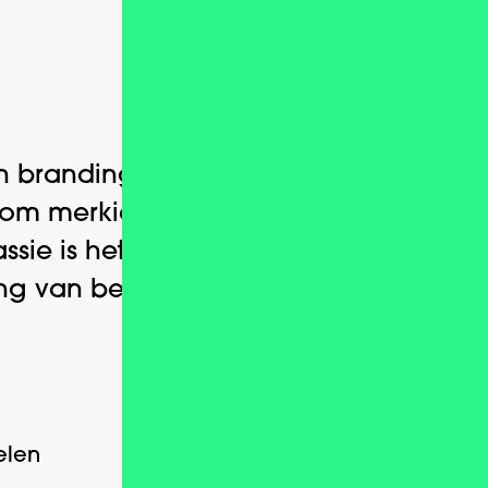
Over ons
n branding agency die zorgt
dom merkidentiteit voor jouw
assie is het helpen en verbeteren
ing van bedrijven.
Alles voor
elen
een glimlach