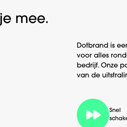
je mee.
Dotbrand is ee
voor alles ron
bedrijf. Onze p
van de uitstral
Snel
schak