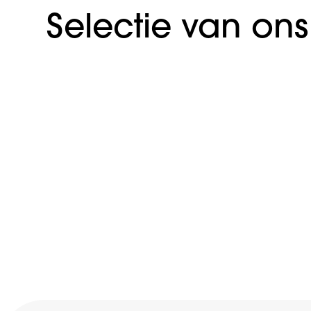
Selectie van on
Voetjes van Delft
Webdevelopment
Fysio Connected
Branding
Webdevelopment