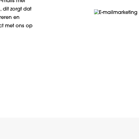
-mails met
dit zorgt dat
reren en
t met ons op