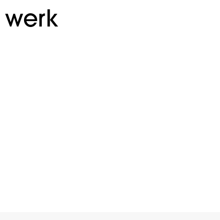
s werk
BK Chauffeurs
Branding
Ministerie van
Branding