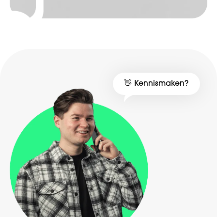
Boldons
Branding
Webdevelopment
👋 Kennismaken?