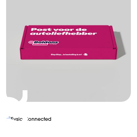
Boldons
Branding
Webdevelopment
Fysio Connected